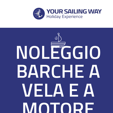
Vai
al
contenuto
NOLEGGIO
BARCHE A
VELA E A
MOTORE