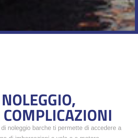
 NOLEGGIO,
 COMPLICAZIONI
o di noleggio barche ti permette di accedere a