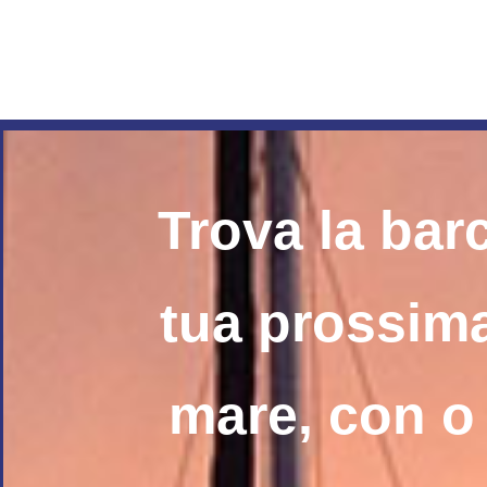
Trova la barc
tua prossima
mare, con o