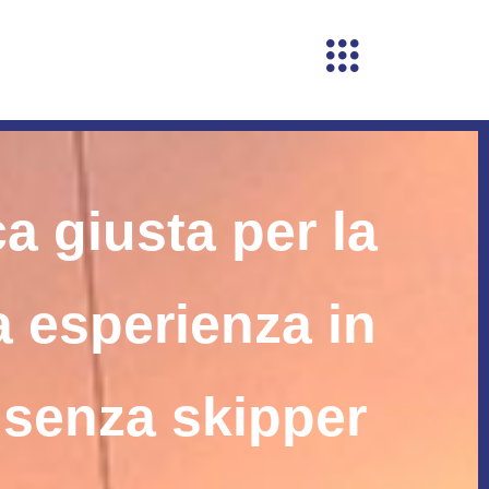
a giusta per la
 esperienza in
 senza skipper