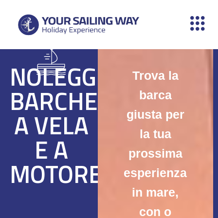
Vai
al
contenuto
NOLEGGIO
Trova la
BARCHE
barca
A VELA
giusta per
la tua
E A
prossima
MOTORE
esperienza
in mare,
con o