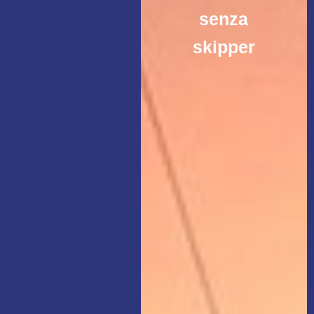
senza
skipper